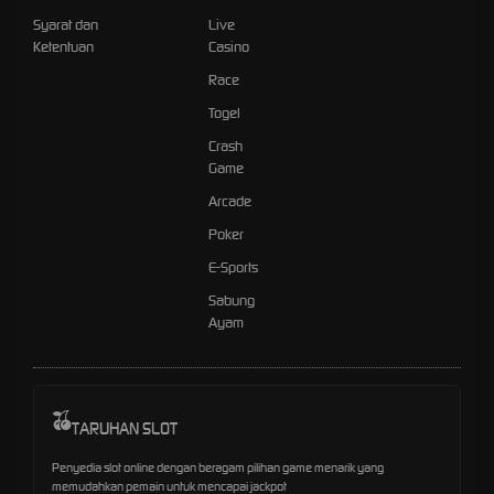
Syarat dan
Live
Ketentuan
Casino
Race
Togel
Crash
Game
Arcade
Poker
E-Sports
Sabung
Ayam
TARUHAN SLOT
Penyedia slot online dengan beragam pilihan game menarik yang
memudahkan pemain untuk mencapai jackpot