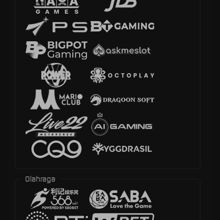
Olahraga