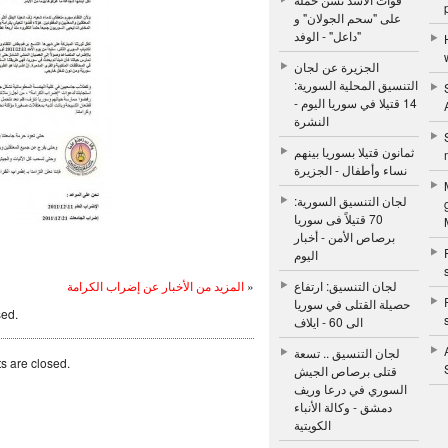
على "سحم الجولان" و
"داعل" - الوفد
الجزيرة عن لجان
التنسيق المحلية السورية:
14 قتيلا في سوريا اليوم -
النشرة
ثمانون قتيلا بسوريا بينهم
نساء وأطفال - الجزيرة
لجان التنسيق السورية:
70 قتيلاً فى سوريا
برصاص الأمن - أخبار
اليوم
المزيد من الأخبار عن إضراب الكرامة
»
لجان التنسيق: ارتفاع
حصيلة القتلى في سوريا
sed.
الى 60 - ايلاف
لجان التنسيق .. تسعة
 are closed.
قتلى برصاص الجيش
السوري في درعا وريف
دمشق - وكالة الأنباء
الكويتية