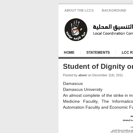
ABOUT THE LCCS
BACKGROUND
HOME
STATEMENTS
LCC 
Student of Dignity o
Posted by
abeer
on December 11th, 2011
Damascus
Damascus University
An almost complete of the strike in mo
Medicine Faculity, The Informati
Automation Faculity and Economic Fa