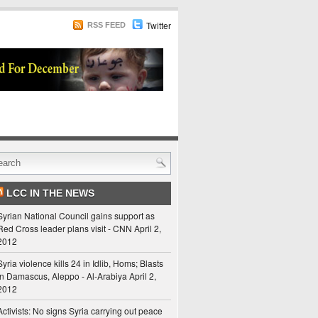
Twitter
RSS FEED
LCC IN THE NEWS
Syrian National Council gains support as
Red Cross leader plans visit - CNN
April 2,
2012
Syria violence kills 24 in Idlib, Homs; Blasts
in Damascus, Aleppo - Al-Arabiya
April 2,
2012
Activists: No signs Syria carrying out peace