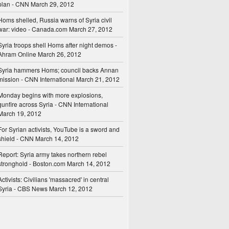
plan - CNN
March 29, 2012
Homs shelled, Russia warns of Syria civil
war: video - Canada.com
March 27, 2012
Syria troops shell Homs after night demos -
Ahram Online
March 26, 2012
Syria hammers Homs; council backs Annan
mission - CNN International
March 21, 2012
Monday begins with more explosions,
gunfire across Syria - CNN International
March 19, 2012
For Syrian activists, YouTube is a sword and
shield - CNN
March 14, 2012
Report: Syria army takes northern rebel
stronghold - Boston.com
March 14, 2012
Activists: Civilians 'massacred' in central
Syria - CBS News
March 12, 2012