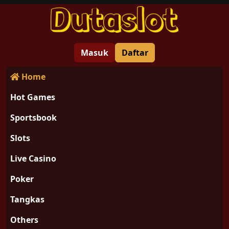
Masuk
Daftar
Home
Hot Games
Sportsbook
Slots
Live Casino
Poker
Tangkas
Others