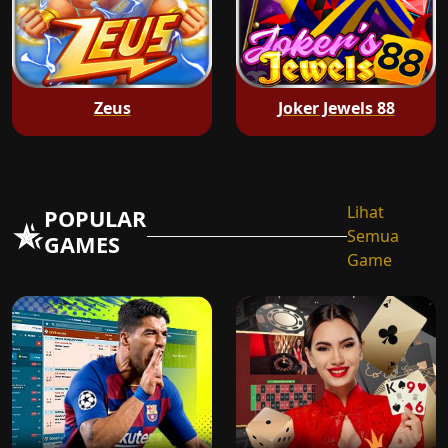
Zeus
Joker Jewels 88
Lihat
POPULAR
Semua
GAMES
Game