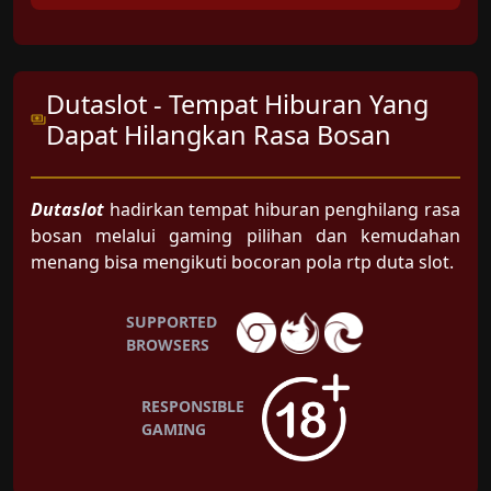
Dutaslot - Tempat Hiburan Yang
Dapat Hilangkan Rasa Bosan
Dutaslot
hadirkan tempat hiburan penghilang rasa
bosan melalui gaming pilihan dan kemudahan
menang bisa mengikuti bocoran pola rtp duta slot.
SUPPORTED
BROWSERS
RESPONSIBLE
GAMING