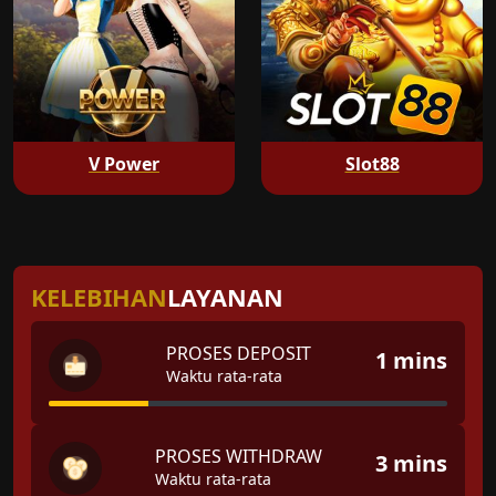
V Power
Slot88
KELEBIHAN
LAYANAN
PROSES DEPOSIT
1 mins
Waktu rata-rata
PROSES WITHDRAW
3 mins
Waktu rata-rata