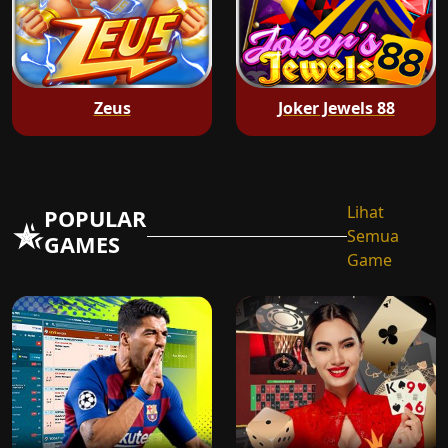
Zeus
Joker Jewels 88
Lihat
POPULAR
Semua
GAMES
Game