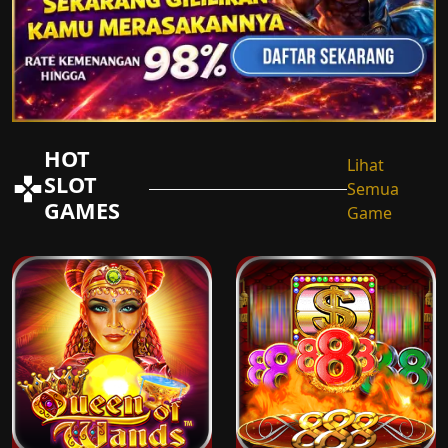
HOT
Lihat
SLOT
Semua
GAMES
Game