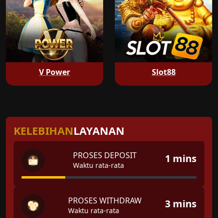
V Power
Slot88
KELEBIHAN
LAYANAN
PROSES DEPOSIT
1 mins
Waktu rata-rata
PROSES WITHDRAW
3 mins
Waktu rata-rata