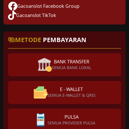
Gacoanslot Facebook Group
Gacoanslot TikTok
METODE
PEMBAYARAN
BANK TRANSFER
SEMUA BANK LOKAL
E - WALLET
SEMUA E-WALLET & QRIS
PULSA
SEMUA PROVIDER PULSA