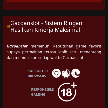
Gacoanslot - Sistem Ringan
Hasilkan Kinerja Maksimal
Gacoanslot
memenuhi kebutuhan game favorit
supaya permainan terasa lebih seru menantang
dan memuaskan setiap waktu Gacoanslot.
SUPPORTED
BROWSERS
RESPONSIBLE
GAMING