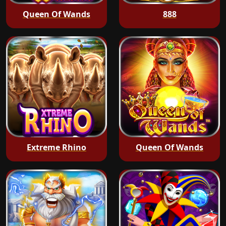
Queen Of Wands
888
Extreme Rhino
Queen Of Wands